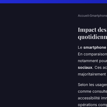
Accueil
›
Smartphon
Impact des
quotidienn
Le
smartphone
En comparaison a
notamment pour
sociaux
. Ces ac
majoritairement
Selon les usage
comme consulter
accessibilité im
opérations compl