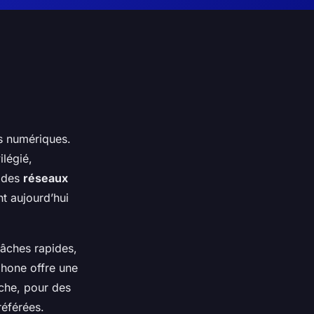
s numériques.
ilégié,
n des
réseaux
nt aujourd’hui
tâches rapides,
phone offre une
nche, pour des
référées.