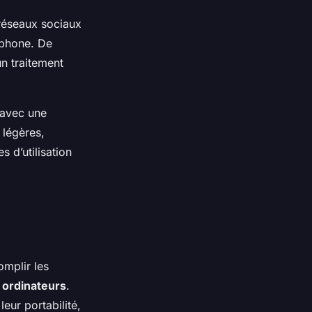
 réseaux sociaux
tphone. De
un traitement
 avec une
légères,
 d’utilisation
mplir les
s
ordinateurs
.
eur portabilité,