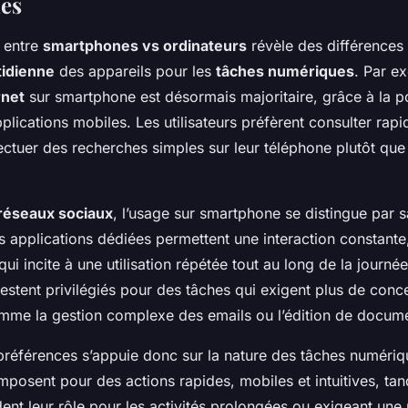
es
 entre
smartphones vs ordinateurs
révèle des différence
tidienne
des appareils pour les
tâches numériques
. Par e
rnet
sur smartphone est désormais majoritaire, grâce à la por
pplications mobiles. Les utilisateurs préfèrent consulter ra
ectuer des recherches simples sur leur téléphone plutôt que
réseaux sociaux
, l’usage sur smartphone se distingue par sa
 applications dédiées permettent une interaction constante
qui incite à une utilisation répétée tout au long de la journé
restent privilégiés pour des tâches qui exigent plus de conc
omme la gestion complexe des emails ou l’édition de docum
préférences s’appuie donc sur la nature des tâches numériqu
posent pour des actions rapides, mobiles et intuitives, tan
ent leur rôle pour les activités prolongées ou exigeant une