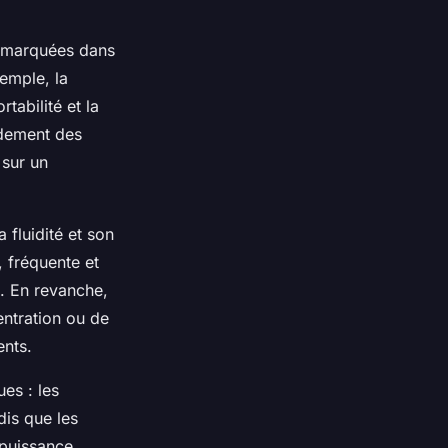
s marquées dans
xemple, la
tabilité et la
pidement des
 sur un
 fluidité et son
, fréquente et
e. En revanche,
entration ou de
ents.
es : les
dis que les
 puissance