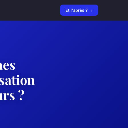
Et l'après ? →
nes
isation
urs ?