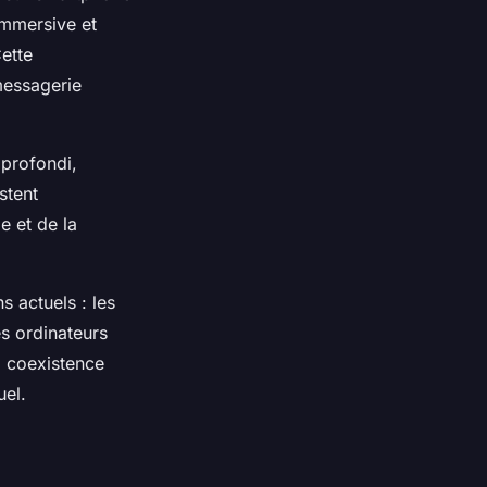
immersive et
Cette
messagerie
pprofondi,
stent
e et de la
 actuels : les
es ordinateurs
a coexistence
uel.