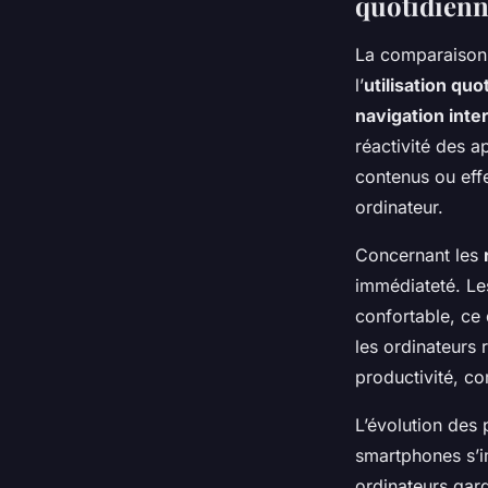
quotidienn
La comparaison
l’
utilisation quo
navigation inte
réactivité des a
contenus ou eff
ordinateur.
Concernant les
immédiateté. Les
confortable, ce 
les ordinateurs 
productivité, c
L’évolution des 
smartphones s’im
ordinateurs gard