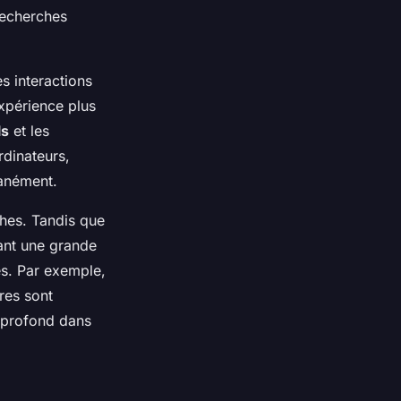
 recherches
s interactions
expérience plus
ls
et les
rdinateurs,
tanément.
ches. Tandis que
tant une grande
s. Par exemple,
ères sont
t profond dans