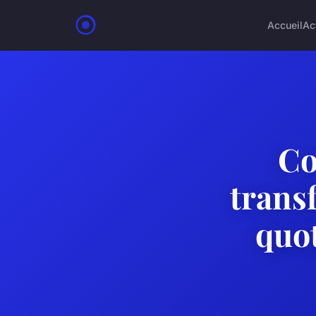
Accueil
Ac
Co
transf
quot