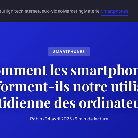
tu
High tech
Internet
Jeux-video
Marketing
Materiel
Smartphones
SMARTPHONES
mment les smartpho
orment-ils notre util
idienne des ordinate
Robin
•
24 avril 2025
•
6 min de lecture